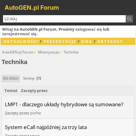
AutoGEN.pl Forum
Witaj na AutoGEN.pl Forum. Prosimy
zalogować się
lub
zarejestrować się
.
AKTUALNOŚCI
/
PREZENTACJE
/
DNA
/
ARTYKUŁY
AutoGEN.pl Forum
Motoryzacja
Technika
►
►
Technika
1
Strony
DO DOŁU
Temat
/
Zaczęty przez
LMP1 - dlaczego układy hybrydowe są sumowane?
Zaczęty przez
porhe
System eCall najpóźniej za trzy lata
Zaczęty przez
tmen