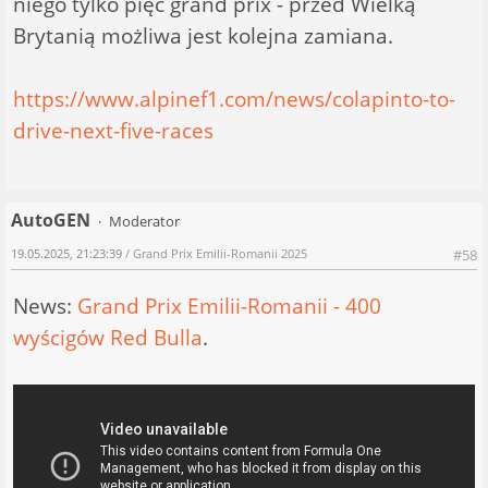
niego tylko pięć grand prix - przed Wielką
Brytanią możliwa jest kolejna zamiana.
https://www.alpinef1.com/news/colapinto-to-
drive-next-five-races
AutoGEN
Moderator
19.05.2025, 21:23:39
/ Grand Prix Emilii-Romanii 2025
#58
News:
Grand Prix Emilii-Romanii - 400
wyścigów Red Bulla
.