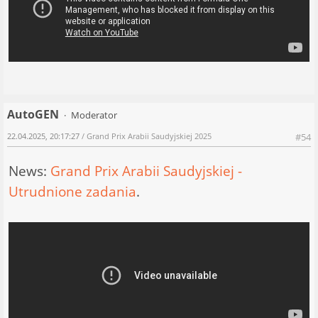
AutoGEN
Moderator
22.04.2025, 20:17:27
/ Grand Prix Arabii Saudyjskiej 2025
#54
News:
Grand Prix Arabii Saudyjskiej -
Utrudnione zadania
.