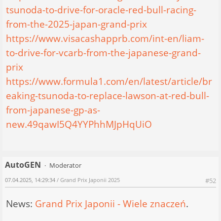
tsunoda-to-drive-for-oracle-red-bull-racing-
from-the-2025-japan-grand-prix
https://www.visacashapprb.com/int-en/liam-
to-drive-for-vcarb-from-the-japanese-grand-
prix
https://www.formula1.com/en/latest/article/br
eaking-tsunoda-to-replace-lawson-at-red-bull-
from-japanese-gp-as-
new.49qawI5Q4YYPhhMJpHqUiO
AutoGEN
Moderator
07.04.2025, 14:29:34
/ Grand Prix Japonii 2025
#52
News:
Grand Prix Japonii - Wiele znaczeń
.