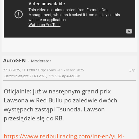
AutoGEN
Moderator
27.03.2025, 11:13:00
/ Odp: Formuła 1 - sezon 2025
#51
Ostatnia edycja
: 27.03.2025, 11:15:30 by AutoGEN
Oficjalnie: już w następnym grand prix
Lawsona w Red Bullu po zaledwie dwóch
występach zastąpi Tsunoda. Lawson
przesiądzie się do RB.
https://www.redbullracing.com/int-en/yuki-