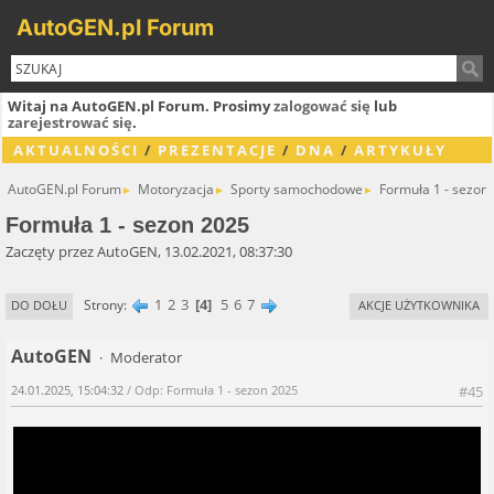
AutoGEN.pl Forum
Witaj na AutoGEN.pl Forum. Prosimy
zalogować się
lub
zarejestrować się
.
AKTUALNOŚCI
/
PREZENTACJE
/
DNA
/
ARTYKUŁY
AutoGEN.pl Forum
Motoryzacja
Sporty samochodowe
Formuła 1 - sezon
►
►
►
Formuła 1 - sezon 2025
Zaczęty przez AutoGEN, 13.02.2021, 08:37:30
1
2
3
4
5
6
7
Strony
DO DOŁU
AKCJE UŻYTKOWNIKA
AutoGEN
Moderator
24.01.2025, 15:04:32
/ Odp: Formuła 1 - sezon 2025
#45