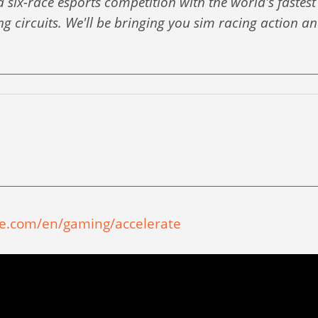
 six-race esports competition with the world's fastest 
ing circuits. We'll be bringing you sim racing action an
ae.com/en/gaming/accelerate