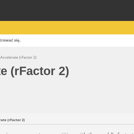
trować się
.
Accelerate (rFactor 2)
e (rFactor 2)
ate (rFactor 2)