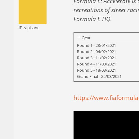
Formula E: Accelerate is a
recreations of street rac
Formula E HQ.
IP zapisane
Cytat
Round 1 - 28/01/2021
Round 2 - 04/02/2021
Round 3 - 11/02/2021
Round 4 - 11/03/2021
Round 5 - 18/03/2021
Grand Final - 25/03/2021
https://www.fiaformul