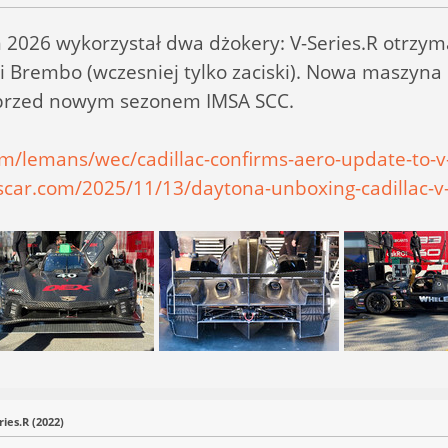
 2026 wykorzystał dwa dżokery: V-Series.R otrzy
ci Brembo (wczesniej tylko zaciski). Nowa maszyna
 przed nowym sezonem IMSA SCC.
om/lemans/wec/cadillac-confirms-aero-update-to-v-
scar.com/2025/11/13/daytona-unboxing-cadillac-v-
ries.R (2022)