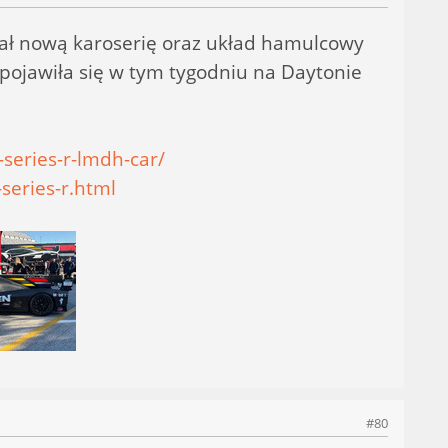
mał nową karoserię oraz układ hamulcowy
 pojawiła się w tym tygodniu na Daytonie
series-r-lmdh-car/
series-r.html
#80