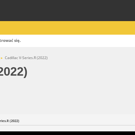
trować się
.
Cadillac V-Series.R (2022)
►
2022)
ries.R (2022)