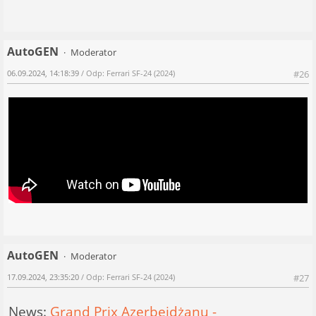
AutoGEN
Moderator
06.09.2024, 14:18:39
/ Odp: Ferrari SF-24 (2024)
#26
AutoGEN
Moderator
17.09.2024, 23:35:20
/ Odp: Ferrari SF-24 (2024)
#27
News:
Grand Prix Azerbejdżanu -