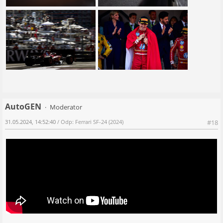
AutoGEN
Moderator
31.05.2024, 14:52:40
/ Odp: Ferrari SF-24 (2024)
#18