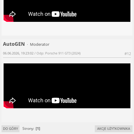
AutoGEN
Moderator
06.06.2026, 19:23:02
/ Odp: Porsche 911 GT3 (2024)
#12
1
Strony
DO GÓRY
AKCJE UŻYTKOWNIKA