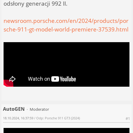
odsłony generacji 992 II.
newsroom.porsche.com/en/2024/products/por
sche-911-gt-model-world-premiere-37539.html
AutoGEN
Moderator
18.10.2024, 16:37:59
/ Odp: Porsche 911 GT3 (2024)
#1