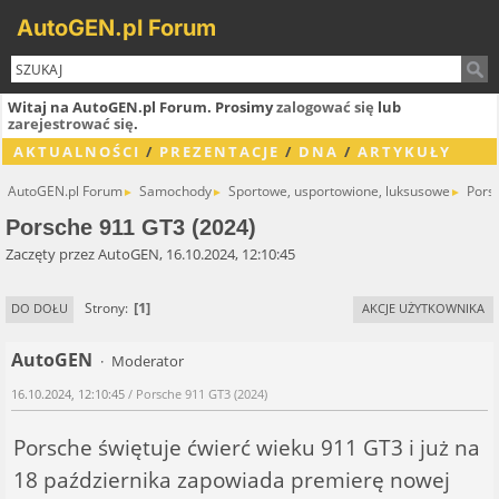
AutoGEN.pl Forum
Witaj na AutoGEN.pl Forum. Prosimy
zalogować się
lub
zarejestrować się
.
AKTUALNOŚCI
/
PREZENTACJE
/
DNA
/
ARTYKUŁY
AutoGEN.pl Forum
Samochody
Sportowe, usportowione, luksusowe
Pors
►
►
►
Porsche 911 GT3 (2024)
Zaczęty przez AutoGEN, 16.10.2024, 12:10:45
1
Strony
DO DOŁU
AKCJE UŻYTKOWNIKA
AutoGEN
Moderator
16.10.2024, 12:10:45
/ Porsche 911 GT3 (2024)
Porsche świętuje ćwierć wieku 911 GT3 i już na
18 października zapowiada premierę nowej