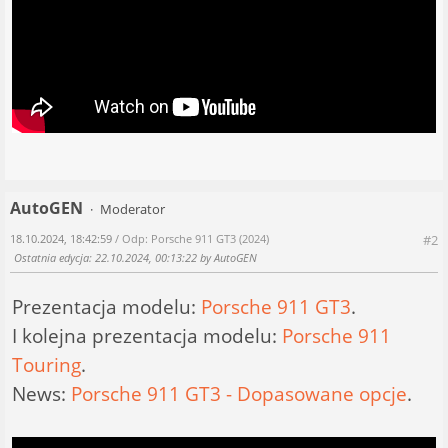
AutoGEN
Moderator
18.10.2024, 18:42:59
/ Odp: Porsche 911 GT3 (2024)
#2
Ostatnia edycja
: 22.10.2024, 00:13:22 by AutoGEN
Prezentacja modelu:
Porsche 911 GT3
.
I kolejna prezentacja modelu:
Porsche 911
Touring
.
News:
Porsche 911 GT3 - Dopasowane opcje
.