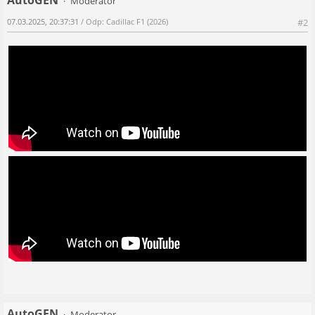
AutoGEN
Moderator
07.03.2025, 20:37:31
/ Odp: Cadillac F1 (2026)
#2
AutoGEN
Moderator