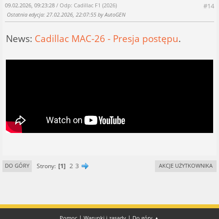
09.02.2026, 09:23:28
/ Odp: Cadillac F1 (2026)
#14
Ostatnia edycja
: 27.02.2026, 22:07:55 by AutoGEN
News:
Cadillac MAC-26 - Presja postępu
.
1
2
3
Strony
DO GÓRY
AKCJE UŻYTKOWNIKA
|
|
Pomoc
Warunki i zasady
Do góry ▲