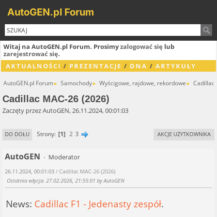
AutoGEN.pl Forum
Witaj na AutoGEN.pl Forum. Prosimy
zalogować się
lub
zarejestrować się
.
AKTUALNOŚCI
/
PREZENTACJE
/
DNA
/
ARTYKUŁY
AutoGEN.pl Forum
Samochody
Wyścigowe, rajdowe, rekordowe
Cadillac
►
►
►
Cadillac MAC-26 (2026)
Zaczęty przez AutoGEN, 26.11.2024, 00:01:03
1
2
3
Strony
DO DOŁU
AKCJE UŻYTKOWNIKA
AutoGEN
Moderator
26.11.2024, 00:01:03
/ Cadillac MAC-26 (2026)
Ostatnia edycja
: 27.02.2026, 21:55:01 by AutoGEN
News:
Cadillac F1 - Jedenasty zespół
.