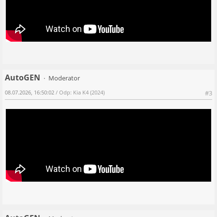
AutoGEN
Moderator
08.07.2026, 16:50:02
/ Odp: Kia K4 (2024)
#3