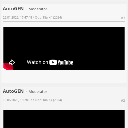
AutoGEN
Moderator
23.01.2026, 17:47:48
/ Odp: Kia K4 (2024)
#1
AutoGEN
Moderator
16.06.2026, 18:28:02
/ Odp: Kia K4 (2024)
#2