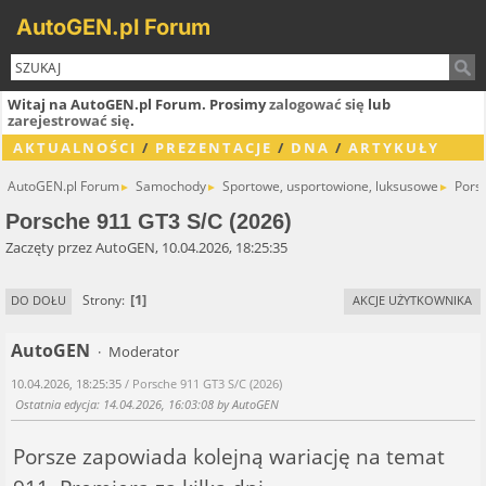
AutoGEN.pl Forum
Witaj na AutoGEN.pl Forum. Prosimy
zalogować się
lub
zarejestrować się
.
AKTUALNOŚCI
/
PREZENTACJE
/
DNA
/
ARTYKUŁY
AutoGEN.pl Forum
Samochody
Sportowe, usportowione, luksusowe
Pors
►
►
►
Porsche 911 GT3 S/C (2026)
Zaczęty przez AutoGEN, 10.04.2026, 18:25:35
1
Strony
DO DOŁU
AKCJE UŻYTKOWNIKA
AutoGEN
Moderator
10.04.2026, 18:25:35
/ Porsche 911 GT3 S/C (2026)
Ostatnia edycja
: 14.04.2026, 16:03:08 by AutoGEN
Porsze zapowiada kolejną wariację na temat