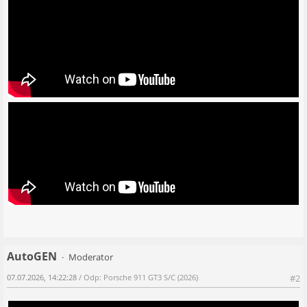
AutoGEN
Moderator
07.07.2026, 14:22:28
/ Odp: Porsche 911 GT3 S/C (2026)
#2