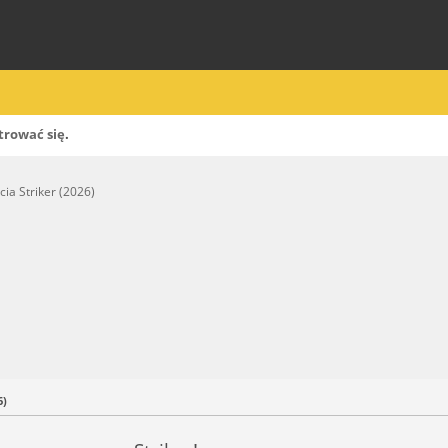
trować się
.
cia Striker (2026)
6)