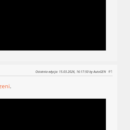
#1
Ostatnia edycja
: 15.03.2026, 16:17:50 by AutoGEN
zeni
.