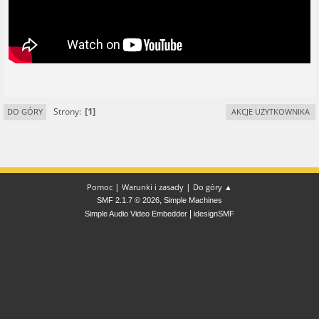
1
Strony
DO GÓRY
AKCJE UŻYTKOWNIKA
|
|
Pomoc
Warunki i zasady
Do góry ▲
,
SMF 2.1.7 © 2026
Simple Machines
|
Simple Audio Video Embedder
idesignSMF