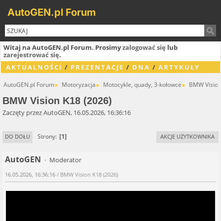
AutoGEN.pl Forum
Witaj na AutoGEN.pl Forum. Prosimy
zalogować się
lub
zarejestrować się
.
AKTUALNOŚCI
/
PREZENTACJE
/
DNA
/
ARTYKUŁY
AutoGEN.pl Forum
Motoryzacja
Motocykle, quady, 3-kołowce
BMW Vision
►
►
►
BMW Vision K18 (2026)
Zaczęty przez AutoGEN, 16.05.2026, 16:36:16
1
Strony
DO DOŁU
AKCJE UŻYTKOWNIKA
AutoGEN
Moderator
16.05.2026, 16:36:16
/ BMW Vision K18 (2026)