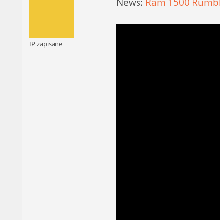
News:
Ram 1500 Rumble 
IP zapisane