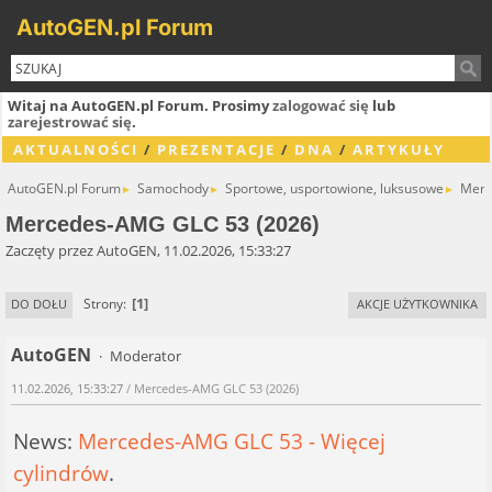
AutoGEN.pl Forum
Witaj na AutoGEN.pl Forum. Prosimy
zalogować się
lub
zarejestrować się
.
AKTUALNOŚCI
/
PREZENTACJE
/
DNA
/
ARTYKUŁY
AutoGEN.pl Forum
Samochody
Sportowe, usportowione, luksusowe
Merc
►
►
►
Mercedes-AMG GLC 53 (2026)
Zaczęty przez AutoGEN, 11.02.2026, 15:33:27
1
Strony
DO DOŁU
AKCJE UŻYTKOWNIKA
AutoGEN
Moderator
11.02.2026, 15:33:27
/ Mercedes-AMG GLC 53 (2026)
News:
Mercedes-AMG GLC 53 - Więcej
cylindrów
.