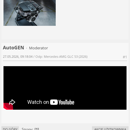
AutoGEN
Moderator
27.05.2026, 09:18:04
/ Odp: Mercedes-AMG GLC 53 (2026)
#1
1
Strony
DO GÓRY
AKCJE UŻYTKOWNIKA