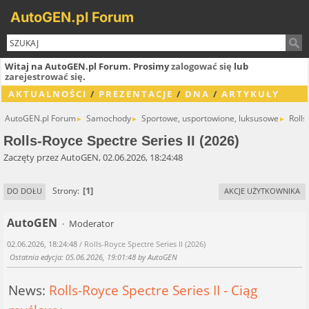
AutoGEN.pl Forum
Witaj na AutoGEN.pl Forum. Prosimy
zalogować się
lub
zarejestrować się
.
AKTUALNOŚCI
/
PREZENTACJE
/
DNA
/
ARTYKUŁY
AutoGEN.pl Forum
Samochody
Sportowe, usportowione, luksusowe
Rolls
►
►
►
Rolls-Royce Spectre Series II (2026)
Zaczęty przez AutoGEN, 02.06.2026, 18:24:48
1
Strony
DO DOŁU
AKCJE UŻYTKOWNIKA
AutoGEN
Moderator
02.06.2026, 18:24:48
/ Rolls-Royce Spectre Series II (2026)
Ostatnia edycja
: 05.06.2026, 19:01:48 by AutoGEN
News:
Rolls-Royce Spectre Series II - Ciąg