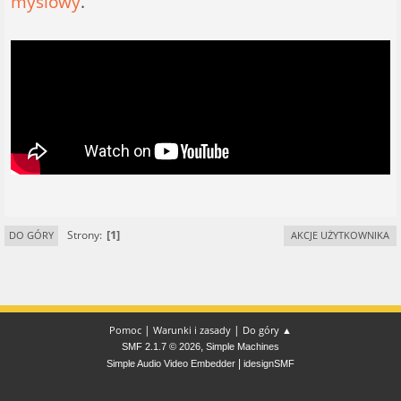
myślowy
.
1
Strony
DO GÓRY
AKCJE UŻYTKOWNIKA
|
|
Pomoc
Warunki i zasady
Do góry ▲
,
SMF 2.1.7 © 2026
Simple Machines
|
Simple Audio Video Embedder
idesignSMF