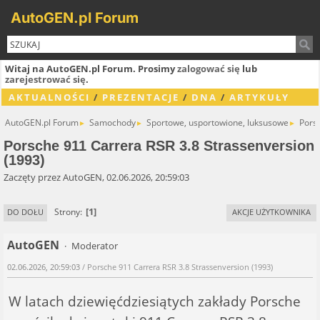
AutoGEN.pl Forum
Witaj na AutoGEN.pl Forum. Prosimy
zalogować się
lub
zarejestrować się
.
AKTUALNOŚCI
/
PREZENTACJE
/
DNA
/
ARTYKUŁY
AutoGEN.pl Forum
Samochody
Sportowe, usportowione, luksusowe
Pors
►
►
►
Porsche 911 Carrera RSR 3.8 Strassenversion
(1993)
Zaczęty przez AutoGEN, 02.06.2026, 20:59:03
1
Strony
DO DOŁU
AKCJE UŻYTKOWNIKA
AutoGEN
Moderator
02.06.2026, 20:59:03
/ Porsche 911 Carrera RSR 3.8 Strassenversion (1993)
W latach dziewięćdziesiątych zakłady Porsche