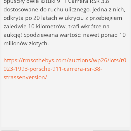
opuściły dwie sztuki 911 Carrera RSR 3.8
dostosowane do ruchu ulicznego. Jedna z nich,
odkryta po 20 latach w ukryciu z przebiegiem
zaledwie 10 kilometrów, trafi wkrótce na
aukcję! Spodziewana wartość: nawet ponad 10
milionów złotych.
https://rmsothebys.com/auctions/wp26/lots/r0
023-1993-porsche-911-carrera-rsr-38-
strassenversion/