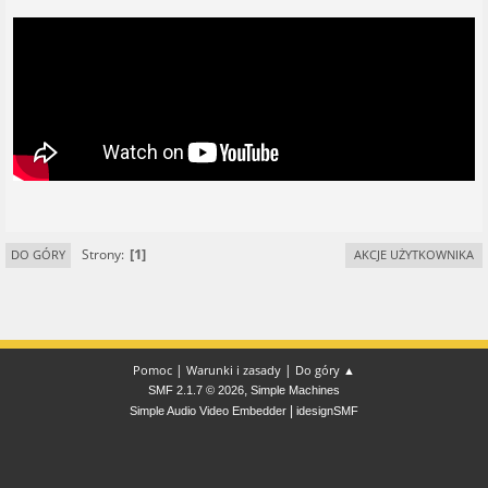
1
Strony
DO GÓRY
AKCJE UŻYTKOWNIKA
|
|
Pomoc
Warunki i zasady
Do góry ▲
,
SMF 2.1.7 © 2026
Simple Machines
|
Simple Audio Video Embedder
idesignSMF