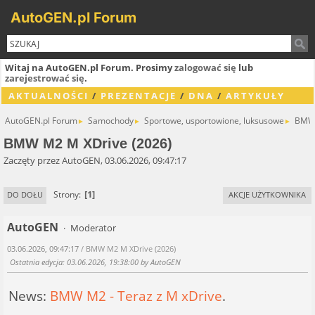
AutoGEN.pl Forum
Witaj na AutoGEN.pl Forum. Prosimy
zalogować się
lub
zarejestrować się
.
AKTUALNOŚCI
/
PREZENTACJE
/
DNA
/
ARTYKUŁY
AutoGEN.pl Forum
Samochody
Sportowe, usportowione, luksusowe
BMW 
►
►
►
BMW M2 M XDrive (2026)
Zaczęty przez AutoGEN, 03.06.2026, 09:47:17
1
Strony
DO DOŁU
AKCJE UŻYTKOWNIKA
AutoGEN
Moderator
03.06.2026, 09:47:17
/ BMW M2 M XDrive (2026)
Ostatnia edycja
: 03.06.2026, 19:38:00 by AutoGEN
News:
BMW M2 - Teraz z M xDrive
.