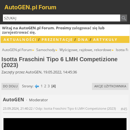
AutoGEN.pl Forum
Witaj na AutoGEN.pl Forum. Prosimy
zalogować się
lub
zarejestrować się
.
AKTUALNOŚCI
/
PREZENTACJE
/
DNA
/
ARTYKUŁY
AutoGEN.pl Forum
Samochody
Wyścigowe, rajdowe, rekordowe
Isotta F
►
►
►
Isotta Fraschini Tipo 6 LMH Competizione
(2023)
Zaczęty przez AutoGEN, 19.05.2022, 14:45:36
1
2
3
4
Strony
DO DOŁU
AKCJE UŻYTKOWNIKA
AutoGEN
Moderator
23.09.2024, 21:40:22
/ Odp: Isotta Fraschini Tipo 6 LMH Competizione (2023)
#45