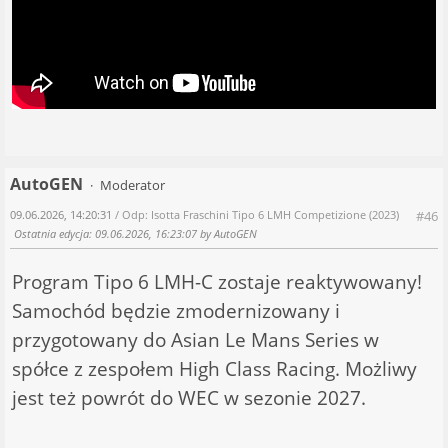
AutoGEN
Moderator
09.06.2026, 14:20:31
/ Odp: Isotta Fraschini Tipo 6 LMH Competizione (2023)
#46
Ostatnia edycja
: 09.06.2026, 16:23:07 by AutoGEN
Program Tipo 6 LMH-C zostaje reaktywowany!
Samochód będzie zmodernizowany i
przygotowany do Asian Le Mans Series w
spółce z zespołem High Class Racing. Możliwy
jest też powrót do WEC w sezonie 2027.