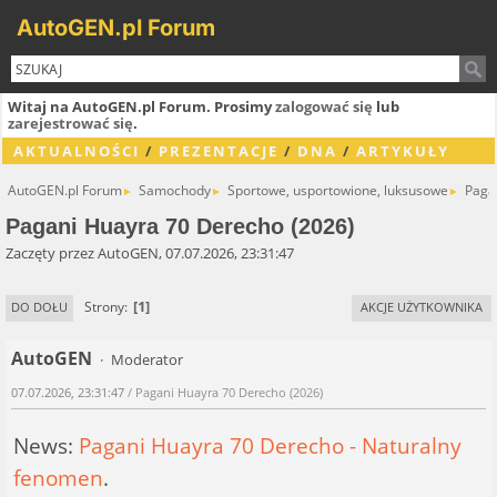
AutoGEN.pl Forum
Witaj na AutoGEN.pl Forum. Prosimy
zalogować się
lub
zarejestrować się
.
AKTUALNOŚCI
/
PREZENTACJE
/
DNA
/
ARTYKUŁY
AutoGEN.pl Forum
Samochody
Sportowe, usportowione, luksusowe
Paga
►
►
►
Pagani Huayra 70 Derecho (2026)
Zaczęty przez AutoGEN, 07.07.2026, 23:31:47
1
Strony
DO DOŁU
AKCJE UŻYTKOWNIKA
AutoGEN
Moderator
07.07.2026, 23:31:47
/ Pagani Huayra 70 Derecho (2026)
News:
Pagani Huayra 70 Derecho - Naturalny
fenomen
.