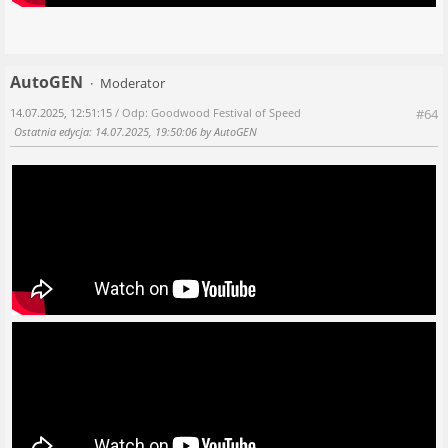
AutoGEN
Moderator
14.07.2025, 12:51:15
/ Odp: Goodwood Festival of Speed
#64
Ostatnia edycja
: 14.07.2025, 19:50:06 by AutoGEN