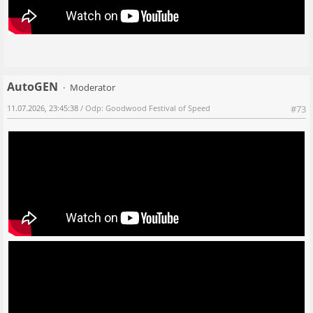
AutoGEN
Moderator
11.07.2026, 23:45:38
/ Odp: Goodwood Festival of Speed
#73