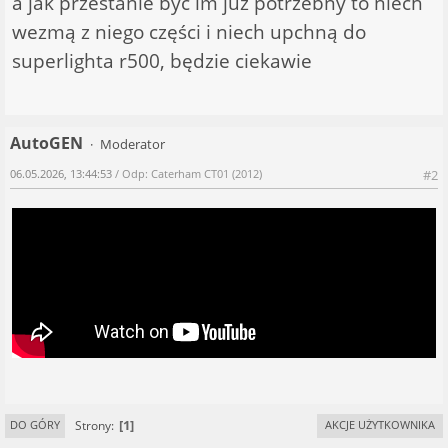
a jak przestanie być im już potrzebny to niech
wezmą z niego części i niech upchną do
superlighta r500, będzie ciekawie
AutoGEN
Moderator
06.05.2026, 13:44:53
/ Odp: Caterham CT01 (2012)
#2
1
Strony
DO GÓRY
AKCJE UŻYTKOWNIKA