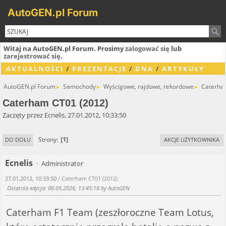
AutoGEN.pl Forum
Witaj na AutoGEN.pl Forum. Prosimy
zalogować się
lub
zarejestrować się
.
AKTUALNOŚCI
/
PREZENTACJE
/
DNA
/
ARTYKUŁY
AutoGEN.pl Forum
Samochody
Wyścigowe, rajdowe, rekordowe
Caterha
►
►
►
Caterham CT01 (2012)
Zaczęty przez Ecnelis, 27.01.2012, 10:33:50
1
Strony
DO DOŁU
AKCJE UŻYTKOWNIKA
Ecnelis
Administrator
27.01.2012, 10:33:50
/ Caterham CT01 (2012)
Ostatnia edycja
: 06.05.2026, 13:45:16 by AutoGEN
Caterham F1 Team (zeszłoroczne Team Lotus,