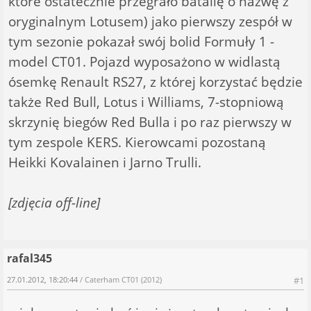
które ostatecznie przegrało batalię o nazwę z
oryginalnym Lotusem) jako pierwszy zespół w
tym sezonie pokazał swój bolid Formuły 1 -
model CT01. Pojazd wyposażono w widlastą
ósemkę Renault RS27, z której korzystać będzie
także Red Bull, Lotus i Williams, 7-stopniową
skrzynię biegów Red Bulla i po raz pierwszy w
tym zespole KERS. Kierowcami pozostaną
Heikki Kovalainen i Jarno Trulli.
[zdjęcia off-line]
rafal345
27.01.2012, 18:20:44
/ Caterham CT01 (2012)
#1