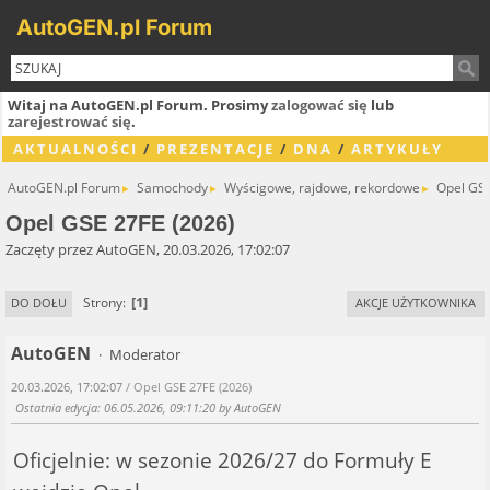
AutoGEN.pl Forum
Witaj na AutoGEN.pl Forum. Prosimy
zalogować się
lub
zarejestrować się
.
AKTUALNOŚCI
/
PREZENTACJE
/
DNA
/
ARTYKUŁY
AutoGEN.pl Forum
Samochody
Wyścigowe, rajdowe, rekordowe
Opel GSE
►
►
►
Opel GSE 27FE (2026)
Zaczęty przez AutoGEN, 20.03.2026, 17:02:07
1
Strony
DO DOŁU
AKCJE UŻYTKOWNIKA
AutoGEN
Moderator
20.03.2026, 17:02:07
/ Opel GSE 27FE (2026)
Ostatnia edycja
: 06.05.2026, 09:11:20 by AutoGEN
Oficjelnie: w sezonie 2026/27 do Formuły E