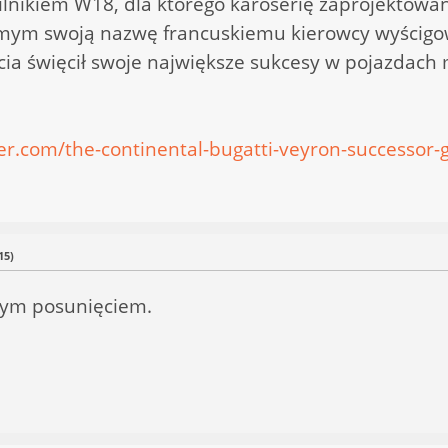
silnikiem W18, dla którego karoserię zaprojektowa
mym swoją nazwę francuskiemu kierowcy wyścigow
lecia święcił swoje największe sukcesy w pojazdac
ver.com/the-continental-bugatti-veyron-successor
15)
nym posunięciem.