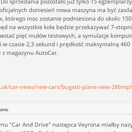
. Do sprzedania pozostało już tylko 15 egzemplarz
eoficjalnych doniesień nowa maszyna ma być zas
w, którego moc zostanie podniesiona do okolic 1
napęd na wszystkie koła będzie przekazywać 7-stop
powstać pięć mułów testowych, a symulacje kompu
ki w czasie 2,3 sekund i prędkość maksymalną 46
je z magazynu AutoCar.
o.uk/car-news/new-cars/bugatti-plans-new-286mp
(2016)
u "Car And Drive" następca Veyrona miałby nazywać