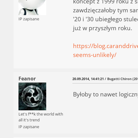
koncept z 1999 roku z 
zawdzięczałoby tym sa
'20 i '30 ubiegłego stu
IP zapisane
już w przyszłym roku.
https://blog.caranddri
seems-unlikely/
Feanor
20.09.2014, 14:41:21
/ Bugatti Chiron (20
Byłoby to nawet logicz
Let's f**k the world with
all it's trend
IP zapisane