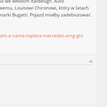
no we włoskim Italdesign. Auto
emu, Louisowi Chironowi, który w latach
h marki Bugatti. Pojazd miałby zadebiutować
-gets-a-name-topless-mercedes-amg-gts-
#2