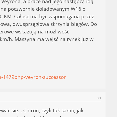
y Veyrona, a prace nad jego następcą idą
ilana poczwórnie doładowanym W16 o
500 KM. Całość ma być wspomagana przez
niowa, dwusprzęgłowa skrzynia biegów. Do
terowe wskazują na możliwość
0 km/h. Maszyna ma wejść na rynek już w
h-1479bhp-veyron-successor
#1
 się... Chiron, czyli tak samo, jak