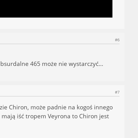
#6
absurdalne 465 może nie wystarczyć...
#7
dzie Chiron, może padnie na kogoś innego
i mają iść tropem Veyrona to Chiron jest