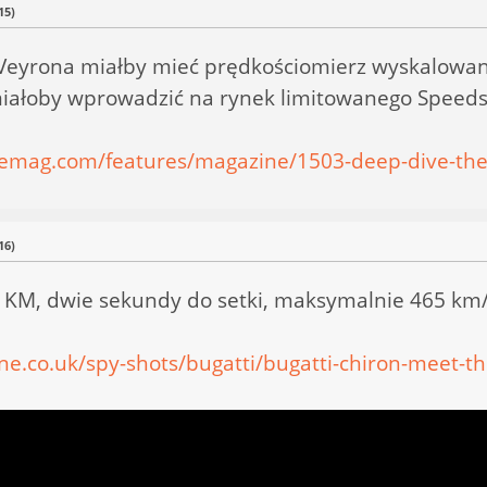
15)
ca Veyrona miałby mieć prędkościomierz wyskalowan
miałoby wprowadzić na rynek limitowanego Speeds
emag.com/features/magazine/1503-deep-dive-the
16)
0 KM, dwie sekundy do setki, maksymalnie 465 km/
e.co.uk/spy-shots/bugatti/bugatti-chiron-meet-t