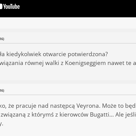
16)
ła kiedykolwiek otwarcie potwierdzona?
awiązania równej walki z Koenigseggiem nawet te 
16)
ylko, że pracuje nad następcą Veyrona. Może to bę
związaną z którymś z kierowców Bugatti... Ale jeśl
y.