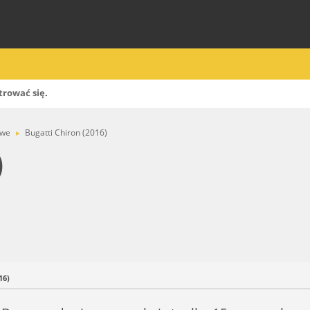
trować się
.
owe
Bugatti Chiron (2016)
►
)
16)