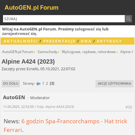
AutoGEN.pl Forum
Witaj na AutoGEN.pl Forum. Prosimy
zalogować się
lub
zarejestrować się
.
AKTUALNOŚCI
/
PREZENTACJE
/
DNA
/
ARTYKUŁY
AutoGEN.pl Forum
Samochody
Wyścigowe, rajdowe, rekordowe
Alpine A
►
►
►
Alpine A424 (2023)
Zaczęty przez Ecnelis, 05.10.2021, 22:07:02
1
2
3
Strony
DO DOŁU
AKCJE UŻYTKOWNIKA
AutoGEN
Moderator
11.05.2025, 22:52:05
/ Odp: Alpine A424 (2023)
#30
News:
6 godzin Spa-Francorchamps - Hat trick
Ferrari
.