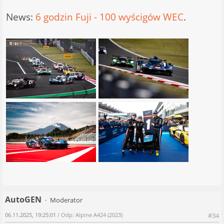
News:
6 godzin Fuji - 100 wyścigów WEC
.
AutoGEN
Moderator
06.11.2025, 19:25:01
/ Odp: Alpine A424 (2023)
#34