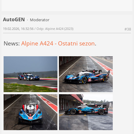
AutoGEN
Moderator
19.02.2026, 16:32:56
/ Odp: Alpine A424 (2023)
#38
News:
Alpine A424 - Ostatni sezon
.