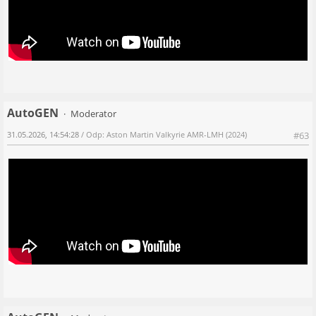
AutoGEN
Moderator
31.05.2026, 14:54:28
/ Odp: Aston Martin Valkyrie AMR-LMH (2024)
#63