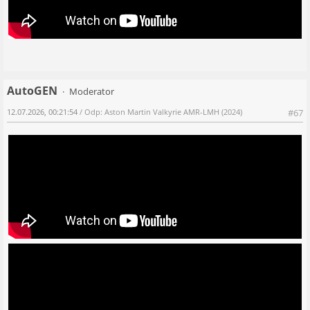
AutoGEN
Moderator
12.07.2026, 00:21:54
/ Odp: Aston Martin Valkyrie AMR-LMH (2024)
#67