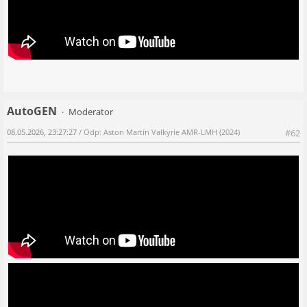
AutoGEN
Moderator
08.05.2026, 23:27:27
/ Odp: Aston Martin Valkyrie AMR-LMH (2024)
#62