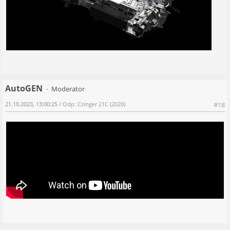
AutoGEN
Moderator
21.10.2023, 13:00:25
/ Odp: Czinger 21C (2020)
#18