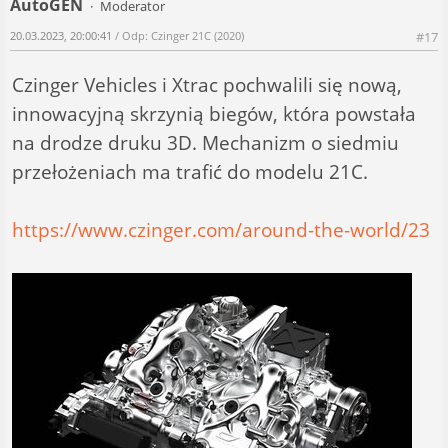
AutoGEN
Moderator
20.03.2023, 20:00:41
/ Odp: Czinger 21C (2020)
#17
Czinger Vehicles i Xtrac pochwalili się nową,
innowacyjną skrzynią biegów, która powstała
na drodze druku 3D. Mechanizm o siedmiu
przełożeniach ma trafić do modelu 21C.
https://www.czinger.com/around-the-world/23