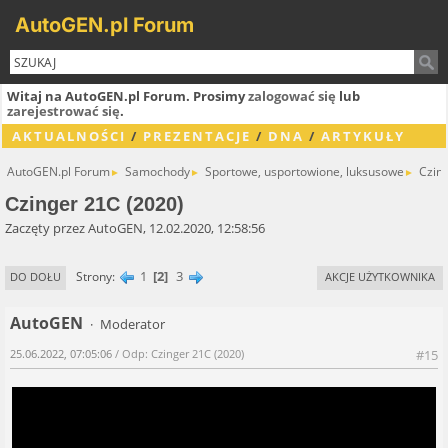
AutoGEN.pl Forum
Witaj na AutoGEN.pl Forum. Prosimy
zalogować się
lub
zarejestrować się
.
AKTUALNOŚCI
/
PREZENTACJE
/
DNA
/
ARTYKUŁY
AutoGEN.pl Forum
Samochody
Sportowe, usportowione, luksusowe
Czin
►
►
►
Czinger 21C (2020)
Zaczęty przez AutoGEN, 12.02.2020, 12:58:56
1
2
3
Strony
DO DOŁU
AKCJE UŻYTKOWNIKA
AutoGEN
Moderator
25.06.2022, 07:05:06
/ Odp: Czinger 21C (2020)
#15