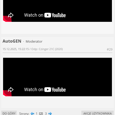
AutoGEN
Moderator
15.12.2025, 15:22:15
/ Odp: Czinger 21C (2020)
#29
1
2
3
Strony
DO GÓRY
AKCJE UŻYTKOWNIKA