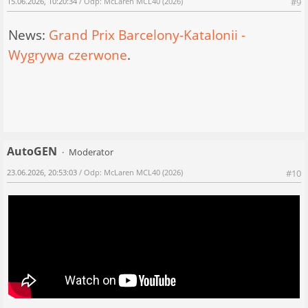
15.06.2026, 10:20:34
/ Odp: McLaren MCL40 (2026)
#9
News:
Grand Prix Barcelony-Katalonii -
Wygrywa czerwone
.
AutoGEN
Moderator
23.06.2026, 20:53:03
/ Odp: McLaren MCL40 (2026)
#10