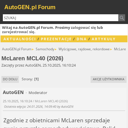
AutoGEN.pl Forum
Witaj na AutoGEN.pl Forum. Prosimy
zalogować się
lub
zarejestrować się
.
AKTUALNOŚCI
/
PREZENTACJE
/
DNA
/
ARTYKUŁY
AutoGEN.pl Forum
Samochody
Wyścigowe, rajdowe, rekordowe
McLaren
►
►
►
McLaren MCL40 (2026)
Zaczęty przez AutoGEN, 25.10.2025, 16:10:24
1
Strony
DO DOŁU
AKCJE UŻYTKOWNIKA
AutoGEN
Moderator
25.10.2025, 16:10:24
/ McLaren MCL40 (2026)
Ostatnia edycja
: 24.01.2026, 14:09:40 by AutoGEN
Zgodnie z obietnicami McLaren sprzedaje