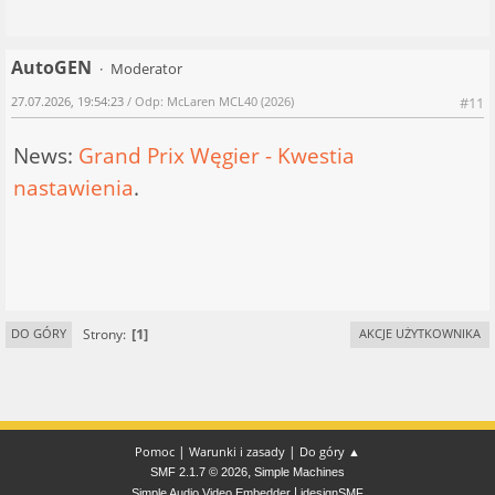
AutoGEN
Moderator
27.07.2026, 19:54:23
/ Odp: McLaren MCL40 (2026)
#11
News:
Grand Prix Węgier - Kwestia
nastawienia
.
1
Strony
DO GÓRY
AKCJE UŻYTKOWNIKA
|
|
Pomoc
Warunki i zasady
Do góry ▲
,
SMF 2.1.7 © 2026
Simple Machines
|
Simple Audio Video Embedder
idesignSMF