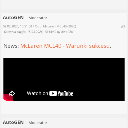
AutoGEN
Moderator
09.02.2026, 15:51:38
/ Odp: McLaren MCL40 (2026)
#3
Ostatnia edycja
: 15.03.2026, 18:16:42 by AutoGEN
News:
McLaren MCL40 - Warunki sukcesu
.
AutoGEN
Moderator