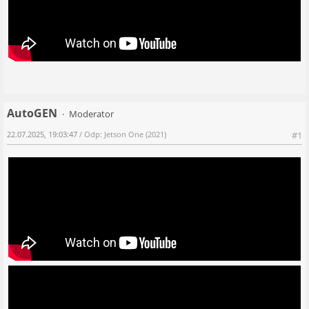
AutoGEN
Moderator
22.07.2025, 19:03:47
/ Odp: Jetson One (2021)
#1