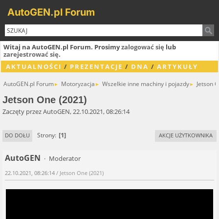
AutoGEN.pl Forum
Witaj na AutoGEN.pl Forum. Prosimy
zalogować się
lub
zarejestrować się
.
AKTUALNOŚCI
/
PREZENTACJE
/
DNA
/
ARTYKUŁY
AutoGEN.pl Forum
Motoryzacja
Wszelkie inne machiny i pojazdy
Jetson 
►
►
►
Jetson One (2021)
Zaczęty przez AutoGEN, 22.10.2021, 08:26:14
1
Strony
DO DOŁU
AKCJE UŻYTKOWNIKA
AutoGEN
Moderator
22.10.2021, 08:26:14
/ Jetson One (2021)