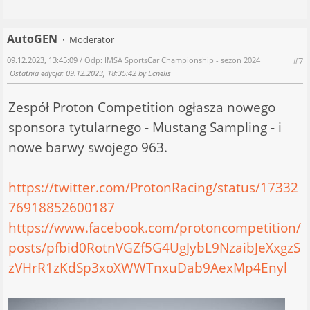
AutoGEN
Moderator
09.12.2023, 13:45:09
/ Odp: IMSA SportsCar Championship - sezon 2024
#7
Ostatnia edycja
: 09.12.2023, 18:35:42 by Ecnelis
Zespół Proton Competition ogłasza nowego
sponsora tytularnego - Mustang Sampling - i
nowe barwy swojego 963.
https://twitter.com/ProtonRacing/status/17332
76918852600187
https://www.facebook.com/protoncompetition/
posts/pfbid0RotnVGZf5G4UgJybL9NzaibJeXxgzS
zVHrR1zKdSp3xoXWWTnxuDab9AexMp4Enyl