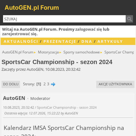
AutoGEN.pl Forum
Witaj na AutoGEN.pl Forum. Prosimy
zalogować się
lub
zarejestrować się
.
AKTUALNOŚCI
/
PREZENTACJE
/
DNA
/
ARTYKUŁY
AutoGEN.pl Forum
Motoryzacja
Sporty samochodowe
SportsCar Champio
►
►
►
SportsCar Championship - sezon 2024
Zaczęty przez AutoGEN, 10.08.2023, 20:32:42
1
2
3
Strony
DO DOŁU
AKCJE UŻYTKOWNIKA
AutoGEN
Moderator
10.08.2023, 20:32:42
/ SportsCar Championship - sezon 2024
Ostatnia edycja
: 12.07.2026, 15:22:22 by AutoGEN
Kalendarz IMSA SportsCar Championship na