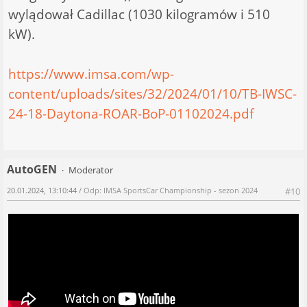
wylądował Cadillac (1030 kilogramów i 510
kW).
https://www.imsa.com/wp-
content/uploads/sites/32/2024/01/10/TB-IWSC-
24-18-Daytona-ROAR-BoP-01102024.pdf
AutoGEN
Moderator
20.01.2024, 13:10:44
/ Odp: IMSA SportsCar Championship - sezon 2024
#10