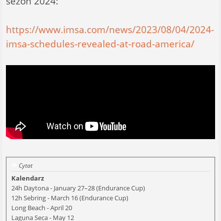
sezon 2024:
https://www.imsa.com/news/2023/08/04/2024-
imsa-schedules-revealed-at-road-america/
Cytat
Kalendarz
24h Daytona - January 27–28 (Endurance Cup)
12h Sebring - March 16 (Endurance Cup)
Long Beach - April 20
Laguna Seca - May 12