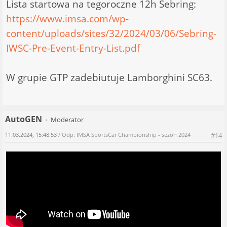
Lista startowa na tegoroczne 12h Sebring:
https://www.imsa.com/wp-
content/uploads/sites/32/2024/03/06/Sebring-
IWSC-Pre-Event-Entry-List.pdf
W grupie GTP zadebiutuje Lamborghini SC63.
AutoGEN
Moderator
11.03.2024, 15:48:53
/ Odp: IMSA SportsCar Championship - sezon 2024
#14