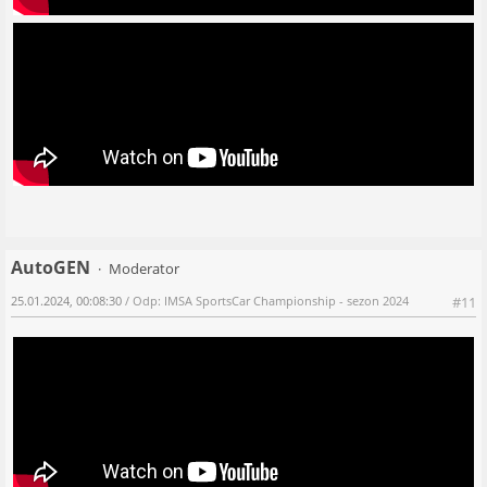
AutoGEN
Moderator
25.01.2024, 00:08:30
/ Odp: IMSA SportsCar Championship - sezon 2024
#11