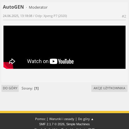
AutoGEN
Moderator
24.06.2025, 13:18:08
/ Odp: Xpeng P7 (2020)
#2
1
Strony
DO GÓRY
AKCJE UŻYTKOWNIKA
|
|
Pomoc
Warunki i zasady
Do góry ▲
,
SMF 2.1.7 © 2026
Simple Machines