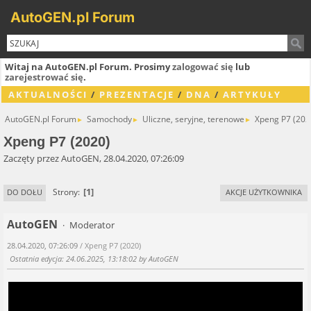
AutoGEN.pl Forum
Witaj na AutoGEN.pl Forum. Prosimy
zalogować się
lub
zarejestrować się
.
AKTUALNOŚCI
/
PREZENTACJE
/
DNA
/
ARTYKUŁY
AutoGEN.pl Forum
Samochody
Uliczne, seryjne, terenowe
Xpeng P7 (202
►
►
►
Xpeng P7 (2020)
Zaczęty przez AutoGEN, 28.04.2020, 07:26:09
1
Strony
DO DOŁU
AKCJE UŻYTKOWNIKA
AutoGEN
Moderator
28.04.2020, 07:26:09
/ Xpeng P7 (2020)
Ostatnia edycja
: 24.06.2025, 13:18:02 by AutoGEN