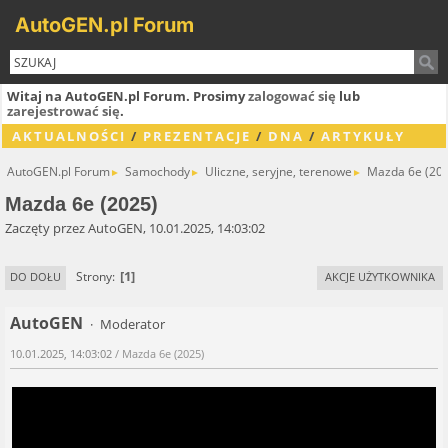
AutoGEN.pl Forum
Witaj na AutoGEN.pl Forum. Prosimy
zalogować się
lub
zarejestrować się
.
AKTUALNOŚCI
/
PREZENTACJE
/
DNA
/
ARTYKUŁY
AutoGEN.pl Forum
Samochody
Uliczne, seryjne, terenowe
Mazda 6e (20
►
►
►
Mazda 6e (2025)
Zaczęty przez AutoGEN, 10.01.2025, 14:03:02
1
Strony
DO DOŁU
AKCJE UŻYTKOWNIKA
AutoGEN
Moderator
10.01.2025, 14:03:02
/ Mazda 6e (2025)