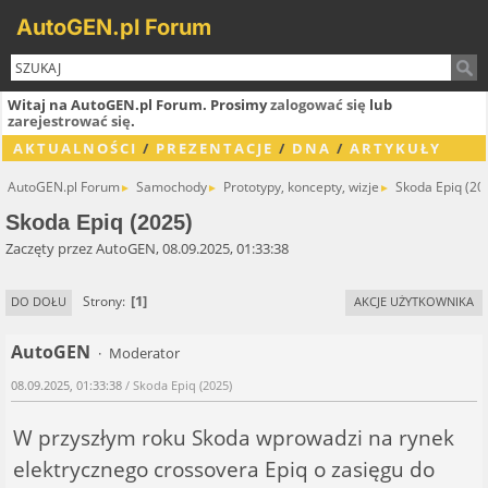
AutoGEN.pl Forum
Witaj na AutoGEN.pl Forum. Prosimy
zalogować się
lub
zarejestrować się
.
AKTUALNOŚCI
/
PREZENTACJE
/
DNA
/
ARTYKUŁY
AutoGEN.pl Forum
Samochody
Prototypy, koncepty, wizje
Skoda Epiq (20
►
►
►
Skoda Epiq (2025)
Zaczęty przez AutoGEN, 08.09.2025, 01:33:38
1
Strony
DO DOŁU
AKCJE UŻYTKOWNIKA
AutoGEN
Moderator
08.09.2025, 01:33:38
/ Skoda Epiq (2025)
W przyszłym roku Skoda wprowadzi na rynek
elektrycznego crossovera Epiq o zasięgu do