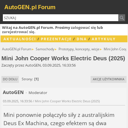
AutoGEN.pl Forum
Witaj na AutoGEN.pl Forum. Prosimy
zalogować się
lub
zarejestrować się
.
AKTUALNOŚCI
/
PREZENTACJE
/
DNA
/
ARTYKUŁY
AutoGEN.pl Forum
Samochody
Prototypy, koncepty, wizje
Mini John Coop
►
►
►
Mini John Cooper Works Electric Deus (2025)
Zaczęty przez AutoGEN, 03.09.2025, 16:33:56
1
Strony
DO DOŁU
AKCJE UŻYTKOWNIKA
AutoGEN
Moderator
03.09.2025, 16:33:56
/ Mini John Cooper Works Electric Deus (2025)
Mini ponownie połączyło siły z australijskim
Deus Ex Machina, czego efektem są dwa