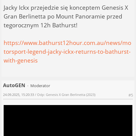
Jacky Ickx przejedzie się konceptem Genesis X
Gran Berlinetta po Mount Panoramie przed
tegorocznym 12h Bathurst!
https://www.bathurst12hour.com.au/news/mo
torsport-legend-jacky-ickx-returns-to-bathurst-
with-genesis
AutoGEN
Moderator
24.09.2025, 15:20:33
/ Odp: Genesis X Gran Berlinetta (2023)
#5