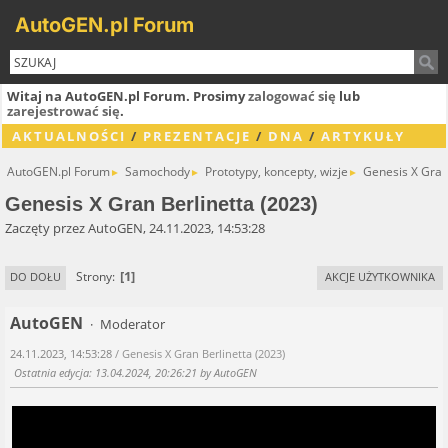
AutoGEN.pl Forum
Witaj na AutoGEN.pl Forum. Prosimy
zalogować się
lub
zarejestrować się
.
AKTUALNOŚCI
/
PREZENTACJE
/
DNA
/
ARTYKUŁY
AutoGEN.pl Forum
Samochody
Prototypy, koncepty, wizje
Genesis X Gran
►
►
►
Genesis X Gran Berlinetta (2023)
Zaczęty przez AutoGEN, 24.11.2023, 14:53:28
1
Strony
DO DOŁU
AKCJE UŻYTKOWNIKA
AutoGEN
Moderator
24.11.2023, 14:53:28
/ Genesis X Gran Berlinetta (2023)
Ostatnia edycja
: 13.04.2024, 20:26:21 by AutoGEN