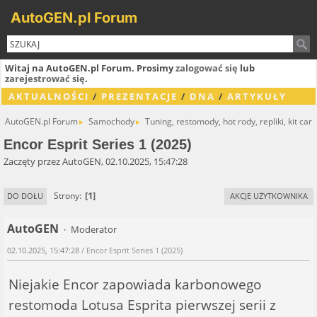
AutoGEN.pl Forum
Witaj na AutoGEN.pl Forum. Prosimy
zalogować się
lub
zarejestrować się
.
AKTUALNOŚCI
/
PREZENTACJE
/
DNA
/
ARTYKUŁY
AutoGEN.pl Forum
Samochody
Tuning, restomody, hot rody, repliki, kit cary
►
►
Encor Esprit Series 1 (2025)
Zaczęty przez AutoGEN, 02.10.2025, 15:47:28
1
Strony
DO DOŁU
AKCJE UŻYTKOWNIKA
AutoGEN
Moderator
02.10.2025, 15:47:28
/ Encor Esprit Series 1 (2025)
Niejakie Encor zapowiada karbonowego
restomoda Lotusa Esprita pierwszej serii z