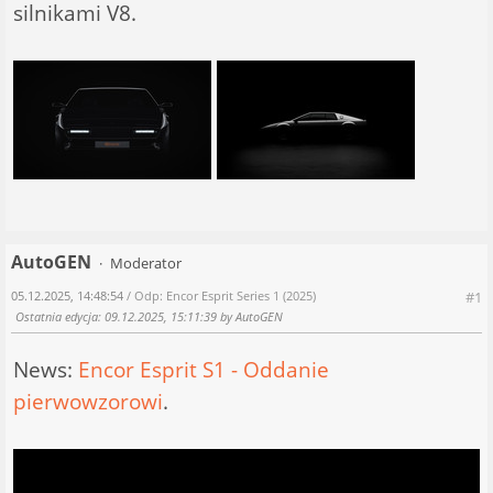
silnikami V8.
AutoGEN
Moderator
05.12.2025, 14:48:54
/ Odp: Encor Esprit Series 1 (2025)
#1
Ostatnia edycja
: 09.12.2025, 15:11:39 by AutoGEN
News:
Encor Esprit S1 - Oddanie
pierwowzorowi
.