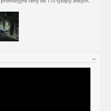
 promocyjne ceny od 110 tysięcy złotych.
#1