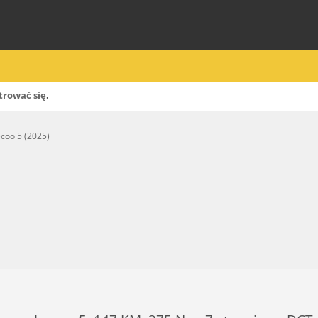
trować się
.
ecoo 5 (2025)