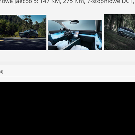
inowe Jaecoo 5: 147 KM, 275 Nm, 7-stopniowe DCT,
5)