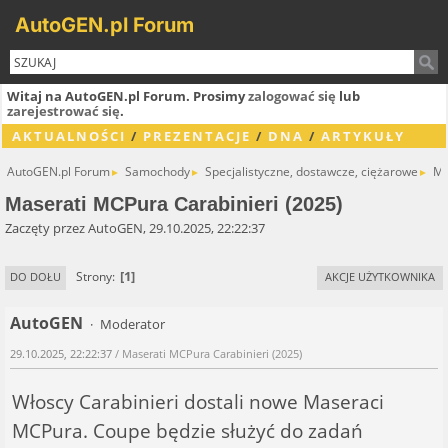
AutoGEN.pl Forum
Witaj na AutoGEN.pl Forum. Prosimy
zalogować się
lub
zarejestrować się
.
AKTUALNOŚCI
/
PREZENTACJE
/
DNA
/
ARTYKUŁY
AutoGEN.pl Forum
Samochody
Specjalistyczne, dostawcze, ciężarowe
Ma
►
►
►
Maserati MCPura Carabinieri (2025)
Zaczęty przez AutoGEN, 29.10.2025, 22:22:37
1
Strony
DO DOŁU
AKCJE UŻYTKOWNIKA
AutoGEN
Moderator
29.10.2025, 22:22:37
/ Maserati MCPura Carabinieri (2025)
Włoscy Carabinieri dostali nowe Maseraci
MCPura. Coupe będzie służyć do zadań