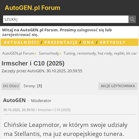
AutoGEN.pl Forum
Witaj na AutoGEN.pl Forum. Prosimy
zalogować się
lub
zarejestrować się
.
AKTUALNOŚCI
/
PREZENTACJE
/
DNA
/
ARTYKUŁY
AutoGEN.pl Forum
Samochody
Tuning, restomody, hot rody, repliki, kit cary
►
►
Irmscher i C10 (2025)
Zaczęty przez AutoGEN, 30.10.2025, 20:39:55
1
Strony
DO DOŁU
AKCJE UŻYTKOWNIKA
AutoGEN
Moderator
30.10.2025, 20:39:55
/ Irmscher i C10 (2025)
Chińskie Leapmotor, w którym swoje udziały
ma Stellantis, ma już europejskiego tunera.