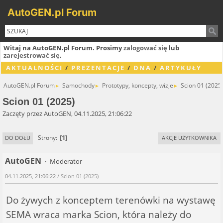
AutoGEN.pl Forum
Witaj na AutoGEN.pl Forum. Prosimy
zalogować się
lub
zarejestrować się
.
AKTUALNOŚCI
/
PREZENTACJE
/
DNA
/
ARTYKUŁY
AutoGEN.pl Forum
Samochody
Prototypy, koncepty, wizje
Scion 01 (2025
►
►
►
Scion 01 (2025)
Zaczęty przez AutoGEN, 04.11.2025, 21:06:22
1
Strony
DO DOŁU
AKCJE UŻYTKOWNIKA
AutoGEN
Moderator
04.11.2025, 21:06:22
/ Scion 01 (2025)
Do żywych z konceptem terenówki na wystawę
SEMA wraca marka Scion, która należy do