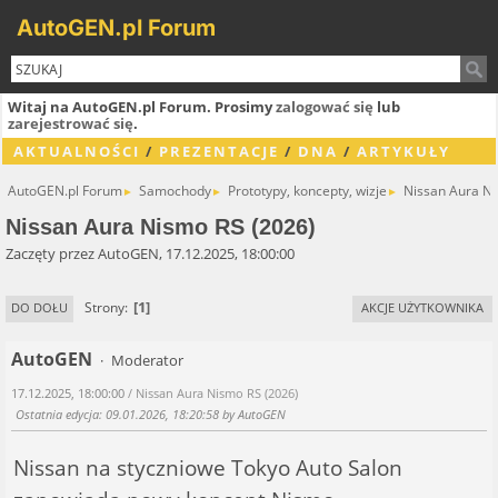
AutoGEN.pl Forum
Witaj na AutoGEN.pl Forum. Prosimy
zalogować się
lub
zarejestrować się
.
AKTUALNOŚCI
/
PREZENTACJE
/
DNA
/
ARTYKUŁY
AutoGEN.pl Forum
Samochody
Prototypy, koncepty, wizje
Nissan Aura Ni
►
►
►
Nissan Aura Nismo RS (2026)
Zaczęty przez AutoGEN, 17.12.2025, 18:00:00
1
Strony
DO DOŁU
AKCJE UŻYTKOWNIKA
AutoGEN
Moderator
17.12.2025, 18:00:00
/ Nissan Aura Nismo RS (2026)
Ostatnia edycja
: 09.01.2026, 18:20:58 by AutoGEN
Nissan na styczniowe Tokyo Auto Salon