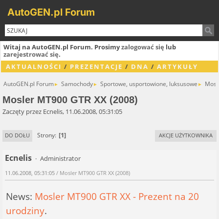
AutoGEN.pl Forum
Witaj na AutoGEN.pl Forum. Prosimy
zalogować się
lub
zarejestrować się
.
AKTUALNOŚCI
/
PREZENTACJE
/
DNA
/
ARTYKUŁY
AutoGEN.pl Forum
Samochody
Sportowe, usportowione, luksusowe
Mosl
►
►
►
Mosler MT900 GTR XX (2008)
Zaczęty przez Ecnelis, 11.06.2008, 05:31:05
1
Strony
DO DOŁU
AKCJE UŻYTKOWNIKA
Ecnelis
Administrator
11.06.2008, 05:31:05
/ Mosler MT900 GTR XX (2008)
News:
Mosler MT900 GTR XX - Prezent na 20
urodziny
.