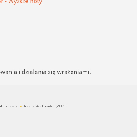
r - Wyższe noty
.
nia i dzielenia się wrażeniami.
ki, kit cary
Inden F430 Spider (2009)
►