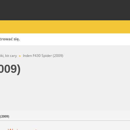
trować się
.
ki, kit cary
Inden F430 Spider (2009)
►
009)
(2009)