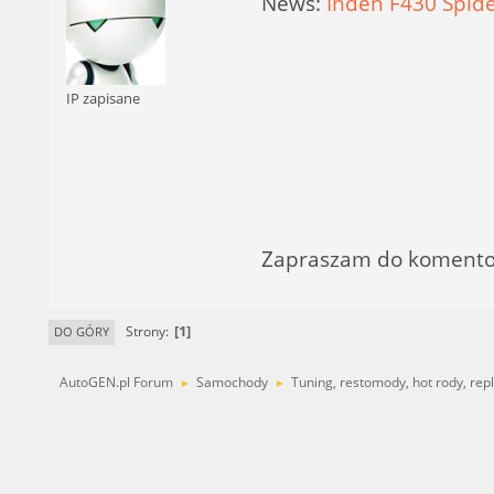
News:
Inden F430 Spide
IP zapisane
Zapraszam do komentowa
1
Strony
DO GÓRY
AutoGEN.pl Forum
Samochody
Tuning, restomody, hot rody, repli
►
►