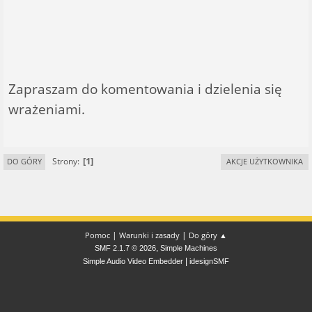
Zapraszam do komentowania i dzielenia się
wrażeniami.
1
Strony
DO GÓRY
AKCJE UŻYTKOWNIKA
|
|
Pomoc
Warunki i zasady
Do góry ▲
,
SMF 2.1.7 © 2026
Simple Machines
|
Simple Audio Video Embedder
idesignSMF