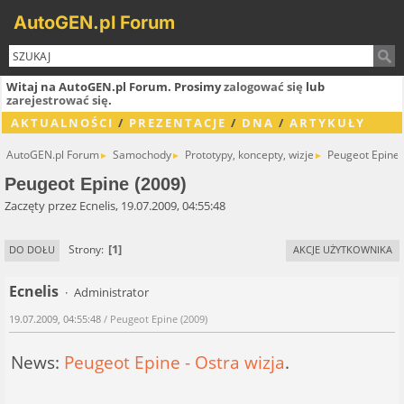
AutoGEN.pl Forum
Witaj na AutoGEN.pl Forum. Prosimy
zalogować się
lub
zarejestrować się
.
AKTUALNOŚCI
/
PREZENTACJE
/
DNA
/
ARTYKUŁY
AutoGEN.pl Forum
Samochody
Prototypy, koncepty, wizje
Peugeot Epine 
►
►
►
Peugeot Epine (2009)
Zaczęty przez Ecnelis, 19.07.2009, 04:55:48
1
Strony
DO DOŁU
AKCJE UŻYTKOWNIKA
Ecnelis
Administrator
19.07.2009, 04:55:48
/ Peugeot Epine (2009)
News:
Peugeot Epine - Ostra wizja
.