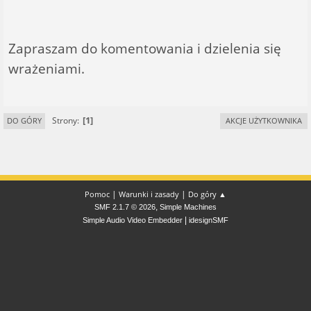
Zapraszam do komentowania i dzielenia się
wrażeniami.
1
Strony
DO GÓRY
AKCJE UŻYTKOWNIKA
|
|
Pomoc
Warunki i zasady
Do góry ▲
,
SMF 2.1.7 © 2026
Simple Machines
|
Simple Audio Video Embedder
idesignSMF