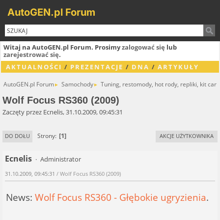
AutoGEN.pl Forum
Witaj na AutoGEN.pl Forum. Prosimy
zalogować się
lub
zarejestrować się
.
AKTUALNOŚCI
/
PREZENTACJE
/
DNA
/
ARTYKUŁY
AutoGEN.pl Forum
Samochody
Tuning, restomody, hot rody, repliki, kit cary
►
►
Wolf Focus RS360 (2009)
Zaczęty przez Ecnelis, 31.10.2009, 09:45:31
1
Strony
DO DOŁU
AKCJE UŻYTKOWNIKA
Ecnelis
Administrator
31.10.2009, 09:45:31
/ Wolf Focus RS360 (2009)
News:
Wolf Focus RS360 - Głębokie ugryzienia
.