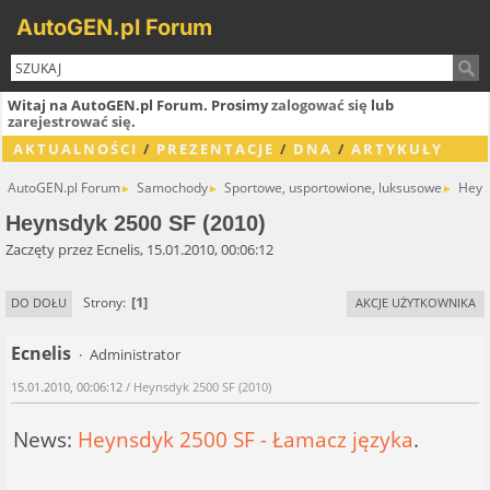
AutoGEN.pl Forum
Witaj na AutoGEN.pl Forum. Prosimy
zalogować się
lub
zarejestrować się
.
AKTUALNOŚCI
/
PREZENTACJE
/
DNA
/
ARTYKUŁY
AutoGEN.pl Forum
Samochody
Sportowe, usportowione, luksusowe
Heyn
►
►
►
Heynsdyk 2500 SF (2010)
Zaczęty przez Ecnelis, 15.01.2010, 00:06:12
1
Strony
DO DOŁU
AKCJE UŻYTKOWNIKA
Ecnelis
Administrator
15.01.2010, 00:06:12
/ Heynsdyk 2500 SF (2010)
News:
Heynsdyk 2500 SF - Łamacz języka
.