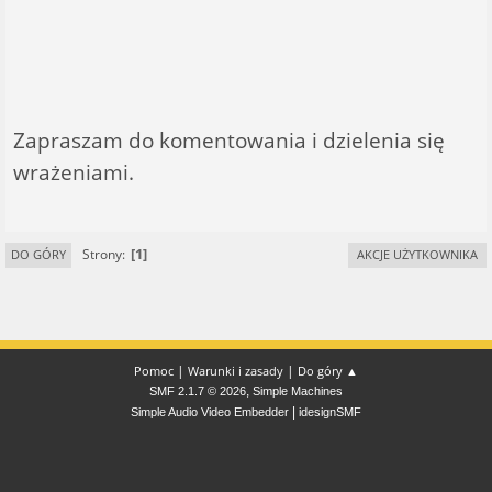
Zapraszam do komentowania i dzielenia się
wrażeniami.
1
Strony
DO GÓRY
AKCJE UŻYTKOWNIKA
|
|
Pomoc
Warunki i zasady
Do góry ▲
,
SMF 2.1.7 © 2026
Simple Machines
|
Simple Audio Video Embedder
idesignSMF