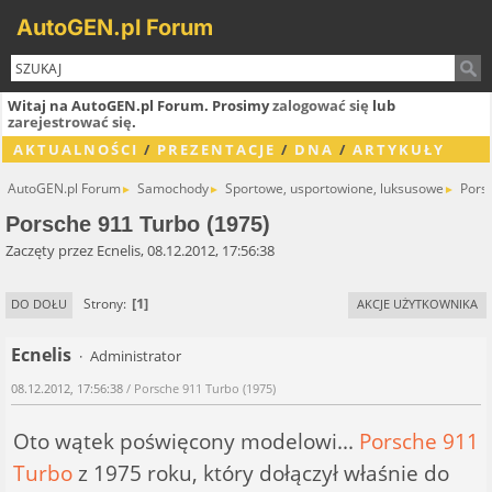
AutoGEN.pl Forum
Witaj na AutoGEN.pl Forum. Prosimy
zalogować się
lub
zarejestrować się
.
AKTUALNOŚCI
/
PREZENTACJE
/
DNA
/
ARTYKUŁY
AutoGEN.pl Forum
Samochody
Sportowe, usportowione, luksusowe
Pors
►
►
►
Porsche 911 Turbo (1975)
Zaczęty przez Ecnelis, 08.12.2012, 17:56:38
1
Strony
DO DOŁU
AKCJE UŻYTKOWNIKA
Ecnelis
Administrator
08.12.2012, 17:56:38
/ Porsche 911 Turbo (1975)
Oto wątek poświęcony modelowi...
Porsche 911
Turbo
z 1975 roku, który dołączył właśnie do