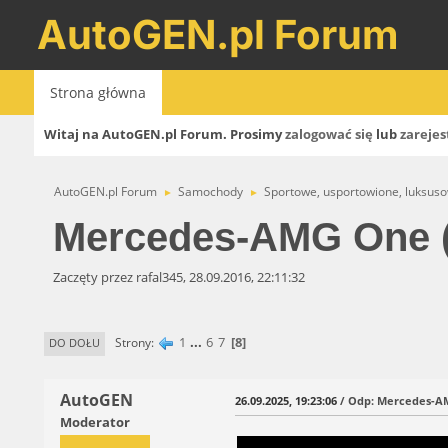
AutoGEN.pl Forum
Strona główna
Witaj na AutoGEN.pl Forum. Prosimy
zalogować się
lub
zarejes
AutoGEN.pl Forum
Samochody
Sportowe, usportowione, luksus
►
►
Mercedes-AMG One (
Zaczęty przez rafal345, 28.09.2016, 22:11:32
1
...
6
7
8
Strony
DO DOŁU
AutoGEN
26.09.2025, 19:23:06
/ Odp: Mercedes-AM
Moderator