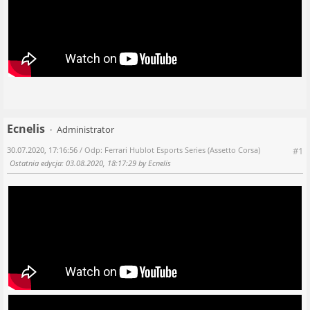
Ecnelis
Administrator
30.07.2020, 17:16:56
/ Odp: Ferrari Hublot Esports Series (Assetto Corsa)
#1
Ostatnia edycja
: 03.08.2020, 18:17:29 by Ecnelis