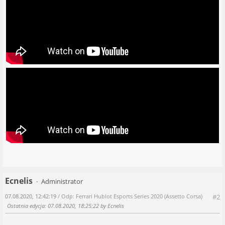
Ecnelis
Administrator
07.08.2020, 12:42:19
/ Odp: Ferrari Hublot Esports Series 2020 (Assetto Corsa)
#2
Ostatnia edycja
: 07.08.2020, 18:25:22 by Ecnelis