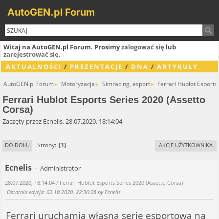
AutoGEN.pl Forum
Witaj na AutoGEN.pl Forum. Prosimy
zalogować się
lub
zarejestrować się
.
AKTUALNOŚCI
/
PREZENTACJE
/
DNA
/
ARTYKUŁY
AutoGEN.pl Forum
Motoryzacja
Simracing, esport
Ferrari Hublot Esports
►
►
►
Ferrari Hublot Esports Series 2020 (Assetto
Corsa)
Zaczęty przez Ecnelis, 28.07.2020, 18:14:04
1
Strony
DO DOŁU
AKCJE UŻYTKOWNIKA
Ecnelis
Administrator
28.07.2020, 18:14:04
/ Ferrari Hublot Esports Series 2020 (Assetto Corsa)
Ostatnia edycja
: 02.10.2020, 22:36:08 by Ecnelis
Ferrari uruchamia własną serię esportową na