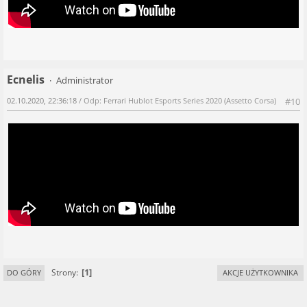
Ecnelis
Administrator
02.10.2020, 22:36:18
/ Odp: Ferrari Hublot Esports Series 2020 (Assetto Corsa)
#10
1
Strony
DO GÓRY
AKCJE UŻYTKOWNIKA